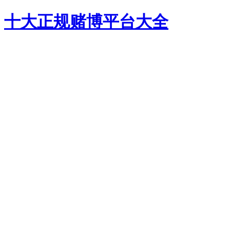
十大正规赌博平台大全