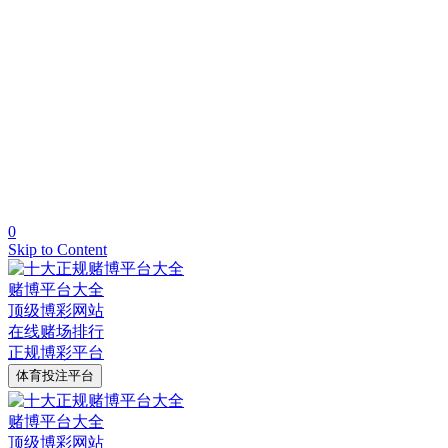
0
Skip to Content
赌博平台大全
顶级博彩网站
在线赌场排行
正规博彩平台
体育投注平台
赌博平台大全
顶级博彩网站