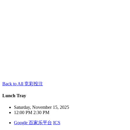
Back to All 竞彩投注
Lunch Tray
Saturday, November 15, 2025
12:00 PM
2:30 PM
Google 百家乐平台
ICS